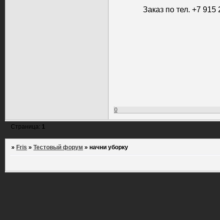
Заказ по тел. +7 915
0
Страница:
1
»
Fris
»
Тестовый форум
»
начни уборку